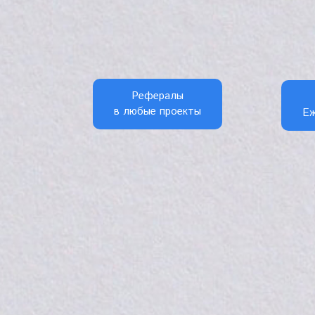
Рефералы
в любые проекты
Еж