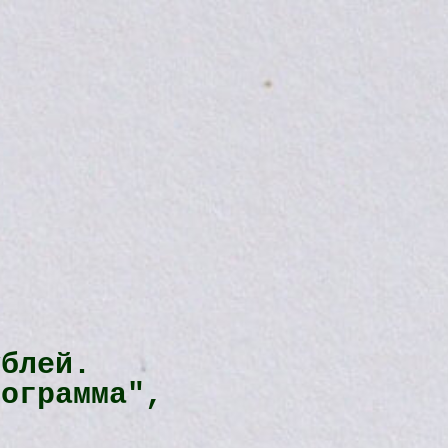
ублей.
рограмма",